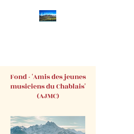
Académies de Piano
de la Suisse
Romande
Villars
/Gryon
|
Vevey
|
Aigle
|
Monthe
y
Fond - 'Amis des jeunes
musiciens du Chablais'
(AJMC)